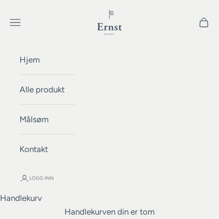
Hopp til innhold
Ernst by Ernst
Meny
Handl
Hjem
Alle produkt
Målsøm
Kontakt
LOGG INN
Handlekurv
Handlekurven din er tom