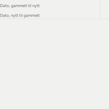
Dato, gammelt til nytt
Dato, nytt til gammelt
Legg i handlekurv
Ernst Pattern
Velg alternativer
Gavekort
Handkerchief
Salgspris
Fra 500,00
Salgspris
450,00