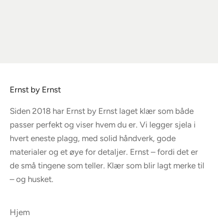
Yellow Vintage Pattern
Handkerchief
Salgspris
450,00
Ernst by Ernst
Siden 2018 har Ernst by Ernst laget klær som både
passer perfekt og viser hvem du er. Vi legger sjela i
hvert eneste plagg, med solid håndverk, gode
materialer og et øye for detaljer. Ernst – fordi det er
de små tingene som teller. Klær som blir lagt merke til
– og husket.
Hjem